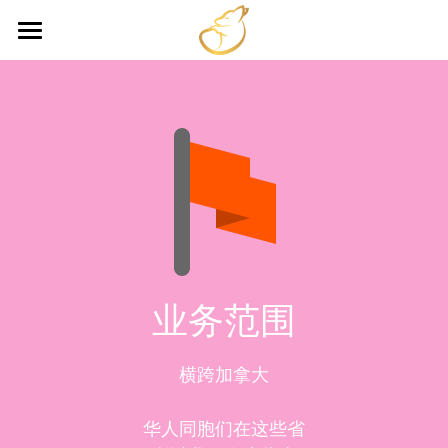
Ttop Boutique
Mobile
Rogers
Bell
手机计划
家庭网络
Cik
手机计划
商业网络
家庭网络
Ebox
业务范围
商业手机计划
PB
横跨加拿大
商业网络
Telus
Telus Signal
华人同胞们在这些省
Bell Sim
Shaw